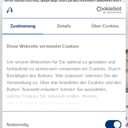
und historischen Plätzen.
Zustimmung
Details
Über Cookies
Diese Webseite verwendet Cookies
Um unsere Webseiten für Sie optimal zu gestalten und
fortlaufend zu verbessern verwenden wir Cookies. Durch
Bestätigen des Buttons "Alle zulassen" stimmen Sie der
Verwendung zu. Über das Anwählen der Cookies und den
Button "Auswahl erlauben" können Sie auswählen,
© Gettyimages.com/tunart
© Getty
welche Cookies Sie zulassen wollen. Weitere
Informationen erhalten Sie in unserer
Markusplatz (Piazza San Marco)
Mar
Datenschutzerklärung
.
Der bedeutendste und wohl berühmteste
Das
Einwilligungsauswahl
Platz Venedigs ist rund 175 Meter lang und
ist 
Notwendig