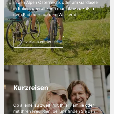
in den Alpen Österreichs oder am Gardasee
in Italien, überall kann man aktiv zu Fuß, mit
dem Rad oder auf dem Wasser die
Urlaubsregion entdecken.
Aktivurlaub entdecken
Kurzreisen
Ob alleine, zu zweit, mit Ihrer Familie oder
mit Ihren Freunden, bei uns finden Sie den