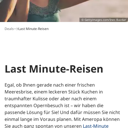
Buchungshotline*
© Gettyimages.com/Ines Bazdar
06172 109-777
Deals
Last Minute-Reisen
Montag bis Freitag: 9 bis 18 Uhr
Samstag: 9 bis 14 Uhr
*Hotline für Neu- und Umbuchungen. Es gelten die
München
Paris
Salzburg
Nordsee
Gardasee
Ostsee
Verbindungskosten Ihres Telefonanbieters. Nutzen
Sie bitte unser
Kontaktformular
außerhalb der
Last Minute-Reisen
Servicezeiten.
Egal, ob Ihnen gerade nach einer frischen
Meeresbrise, einem leckeren Stück Kuchen in
traumhafter Kulisse oder aber nach einem
entspannten Opernbesuch ist – wir haben die
passende Lösung für Sie! Und dafür müssen Sie nicht
Wien
Sylt
einmal lange im Voraus planen. Mit Ameropa können
Sie auch ganz spontan von unseren
Last-Minute