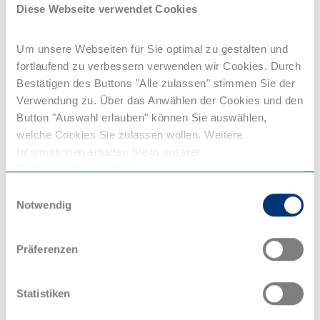
steht, spielt auch Romeo eine wichtige Rolle. Die Show
Diese Webseite verwendet Cookies
vermittelt eine klare Botschaft: Es ist nie zu spät für
einen Neuanfang. Jeder hat die Möglichkeit, aus
Um unsere Webseiten für Sie optimal zu gestalten und
Fehlern zu lernen, mutig voranzugehen und das Leben
fortlaufend zu verbessern verwenden wir Cookies. Durch
mit all seinen Facetten zu feiern. Romeos Weg zeigt
Bestätigen des Buttons "Alle zulassen" stimmen Sie der
genau das – er erkennt, was wirklich zählt, und nutzt
Verwendung zu. Über das Anwählen der Cookies und den
die Chance, Liebe, Leichtigkeit und Lebensfreude neu
Button "Auswahl erlauben" können Sie auswählen,
zu entdecken.
welche Cookies Sie zulassen wollen. Weitere
Informationen erhalten Sie in unserer
Ein berührender und zugleich heiterer Musicalabend,
Datenschutzerklärung
.
den man nicht verpassen sollte!
Einwilligungsauswahl
Notwendig
Ab Oktober verwandelt sich das Stage Palladium
Theater Stuttgart in eine rockige, farbenfrohe
Präferenzen
Tanzfläche – tauchen Sie ein und erleben Sie & JULIA
voller Hits, Humor und Herz!
Statistiken