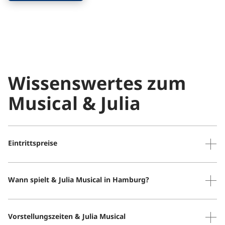
Wissenswertes zum
Musical & Julia
Eintrittspreise
Eintritt pro Person ab 60 €
Ermäßigungen für Kinder bis 16 Jahre
Wann spielt & Julia Musical in Hamburg?
Ab Oktober 2026 spielt & Julia das Pop-Musical in
Stuttgart.
Vorstellungszeiten & Julia Musical