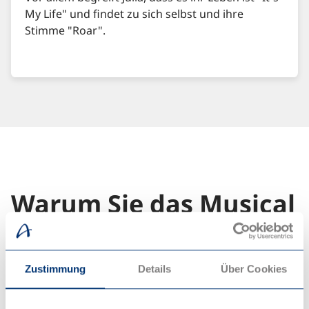
My Life" und findet zu sich selbst und ihre
Stimme "Roar".
Warum Sie das Musical
& Julia nicht verpassen
sollten?!
Zustimmung
Details
Über Cookies
Obwohl in & JULIA Julias Geschichte im Mittelpunkt