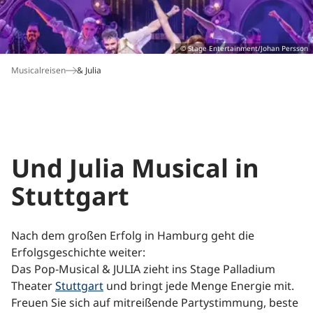
Buchungshotline*
© Stage Entertainment/Johan Persson
06172 109-777
Musicalreisen
& Julia
Montag bis Freitag: 9 bis 18 Uhr
Samstag: 9 bis 14 Uhr
*Hotline für Neu- und Umbuchungen. Es gelten die
München
Paris
Salzburg
Nordsee
Gardasee
Ostsee
Verbindungskosten Ihres Telefonanbieters. Nutzen
Sie bitte unser
Kontaktformular
außerhalb der
Und Julia Musical in
Servicezeiten.
Stuttgart
Nach dem großen Erfolg in Hamburg geht die
Erfolgsgeschichte weiter:
Das Pop‑Musical & JULIA zieht ins Stage Palladium
Wien
Sylt
Theater
Stuttgart
und bringt jede Menge Energie mit.
Freuen Sie sich auf mitreißende Partystimmung, beste