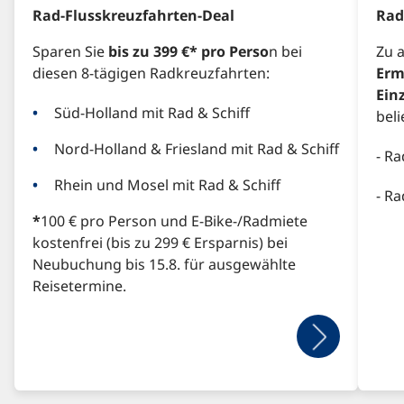
Rad-Flusskreuzfahrten-Deal
Rad
Sparen Sie
bis zu 399 €* pro Perso
n bei
Zu 
diesen 8-tägigen Radkreuzfahrten:
Er
Ein
Süd-Holland mit Rad & Schiff
beli
Nord-Holland & Friesland mit Rad & Schiff
- R
Rhein und Mosel mit Rad & Schiff
- R
*
100 € pro Person und E-Bike-/Radmiete
kostenfrei (bis zu 299 € Ersparnis) bei
Neubuchung bis 15.8. für ausgewählte
Reisetermine.