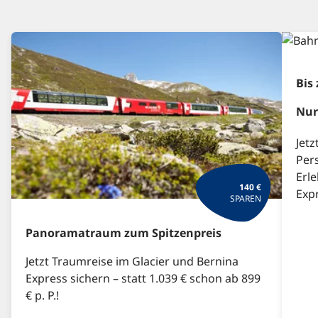
Bis
Nur
Jetz
Pers
Erle
140 €
Exp
SPAREN
Panoramatraum zum Spitzenpreis
Jetzt Traumreise im Glacier und Bernina
Express sichern – statt 1.039 € schon ab 899
€ p. P.!