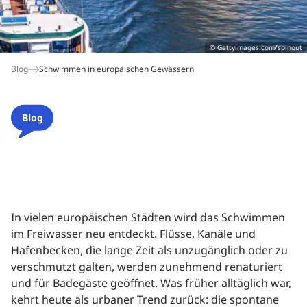
Buchungshotline*
© Gettyimages.com/spinout
06172 109-777
Blog
Schwimmen in europäischen Gewässern
Montag bis Freitag: 9 bis 18 Uhr
Samstag: 9 bis 14 Uhr
Blog
*Hotline für Neu- und Umbuchungen. Es gelten die
München
Paris
Salzburg
Nordsee
Gardasee
Ostsee
Verbindungskosten Ihres Telefonanbieters. Nutzen
Sie bitte unser
Kontaktformular
außerhalb der
Servicezeiten.
In vielen europäischen Städten wird das Schwimmen
im Freiwasser neu entdeckt. Flüsse, Kanäle und
Hafenbecken, die lange Zeit als unzugänglich oder zu
verschmutzt galten, werden zunehmend renaturiert
Wien
Sylt
und für Badegäste geöffnet. Was früher alltäglich war,
kehrt heute als urbaner Trend zurück: die spontane