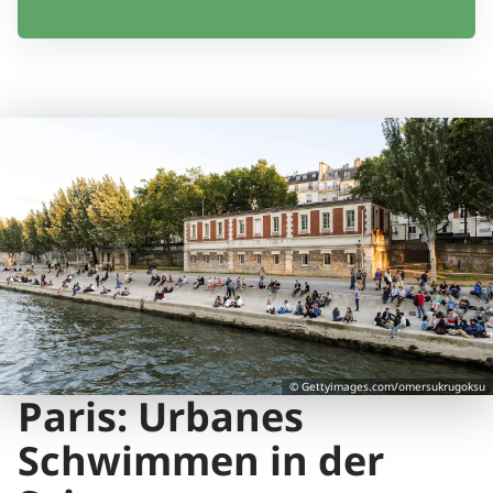
Aylin ist eine Großstadtliebhaberin mit Fernweh
im Herzen – unterwegs zwischen Rooftopbars
und Marktplätzen, Streetfood und Sandstränden.
Mit einem feinen Gespür für Kultur, Kulinarik und
Atmosphäre erkundet sie die Vielfalt urbaner
Lebenswelten ebenso wie die Ruhe entlegener
Küsten.
© Gettyimages.com/omersukrugoksu
Paris: Urbanes
Schwimmen in der