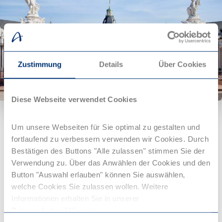
Zustimmung
Details
Über Cookies
© KTG Karlsruhe Tourismus GmbH, Foto Bruno Kelzer
Diese Webseite verwendet Cookies
Top 6: Flanieren am
Schloss in Karlsruhe
Um unsere Webseiten für Sie optimal zu gestalten und
fortlaufend zu verbessern verwenden wir Cookies. Durch
Bestätigen des Buttons "Alle zulassen" stimmen Sie der
Das Karlsruher Schloss bildet den Mittelpunkt der
Verwendung zu. Über das Anwählen der Cookies und den
Stadt und ist Ausgangspunkt der berühmten
Button "Auswahl erlauben" können Sie auswählen,
Fächerstruktur. Von hier aus verlaufen die Straßen wie
welche Cookies Sie zulassen wollen. Weitere
Fächer in die Stadt – ein einzigartiger Grundriss, der
Informationen erhalten Sie in unserer
Karlsruhe bis heute prägt. Direkt hinter dem Schloss
Datenschutzerklärung
.
erstreckt sich der weitläufige Schlossgarten, der mit