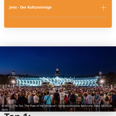
Jens - Der Kultursinnige
Jens erlebt Kultur in all seinen Facetten live und
das führt ihn immer wieder auf Reisen. Er kennt
die Städte Deutschlands und Europas auf das
Beste. Er weiß, welche Ausstellungen angesagt
sind, welches Event einen Besuch wert ist und hat
auch immer einen Genuss-Geheimtipp parat.
© SKG+, „The Tao. The Flow of the Universe“. Schlosslichtspiele Karlsruhe. Foto: ARTIS-Uli
Deck