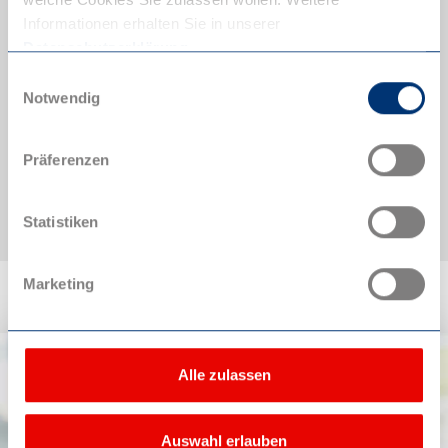
Informationen erhalten Sie in unserer
Datenschutzerklärung
.
Einwilligungsauswahl
Praktikanten
Notwendig
Aktuell haben wir keine offenen Praktikumsstellen
Präferenzen
Statistiken
Marketing
Alle zulassen
Auswahl erlauben