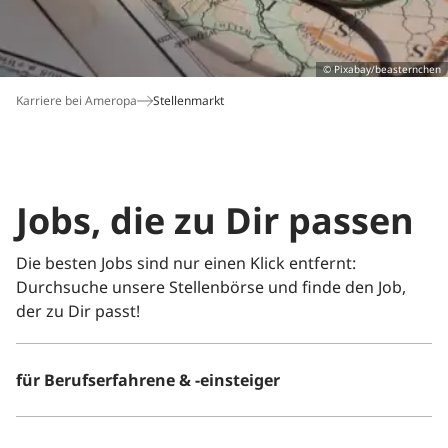
Buchungshotline*
© Pixabay/beasternchen
06172 109-777
Karriere bei Ameropa
Stellenmarkt
Montag bis Freitag: 9 bis 18 Uhr
Samstag: 9 bis 14 Uhr
*Hotline für Neu- und Umbuchungen. Es gelten die
München
Paris
Salzburg
Nordsee
Gardasee
Ostsee
Verbindungskosten Ihres Telefonanbieters. Nutzen
Jobs, die zu Dir passen
Sie bitte unser
Kontaktformular
außerhalb der
Servicezeiten.
Die besten Jobs sind nur einen Klick entfernt:
Durchsuche unsere Stellenbörse und finde den Job,
der zu Dir passt!
für Berufserfahrene & -einsteiger
Wien
Sylt