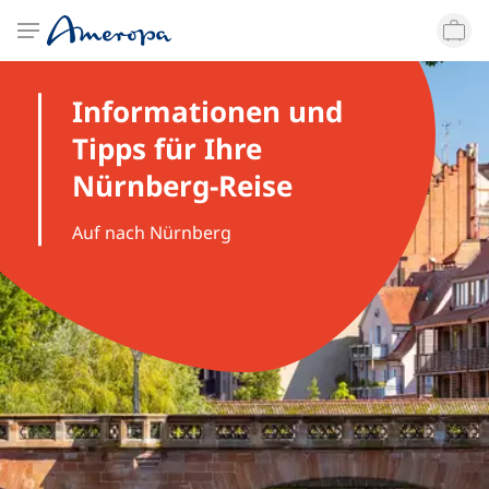
Ware
Kontakt
Was suchen Sie?
Städtereisen
Informationen und
Reiseziele
Tipps für Ihre
Top-
Beliebte
B
Bahn-Erlebnisreisen
Nürnberg-Reise
Ihr Kontakt zu uns
Städte
Reiseziele
B
Reisepakete
E
Auf nach Nürnberg
Amsterdam
Basel
Berlin
Deutschland
Frankreich
Italien
Musicals
Bahn
Häufig gestellte Fragen
Deals
Chatbot Amelia
weitere Reisethemen
Kontaktformular
Dresden
Hamburg
Köln
Niederlande
Schweiz
Bodense