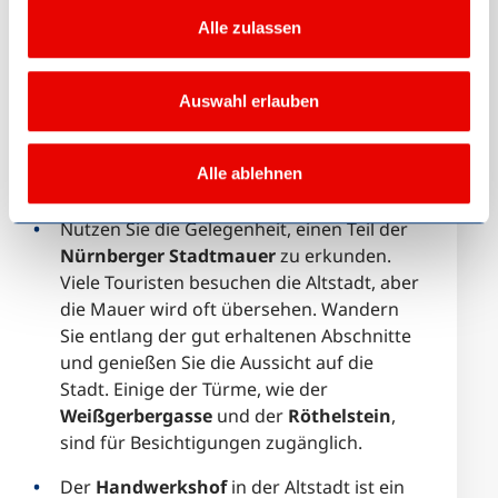
der Hauptstände gibt es viele kleine
Alle zulassen
Stände, die lokale Handwerkskunst
anbieten und regionale Spezialitäten wie
Auswahl erlauben
Lebkuchen und Glühwein verkaufen.
Suchen Sie nach dem „
Handwerklichen
Weihnachtsmarkt
“ in der
Kaiserstraße
,
Alle ablehnen
wo Künstler ihre Werke präsentieren.
Nutzen Sie die Gelegenheit, einen Teil der
Nürnberger Stadtmauer
zu erkunden.
Viele Touristen besuchen die Altstadt, aber
die Mauer wird oft übersehen. Wandern
Sie entlang der gut erhaltenen Abschnitte
und genießen Sie die Aussicht auf die
Stadt. Einige der Türme, wie der
Weißgerbergasse
und der
Röthelstein
,
sind für Besichtigungen zugänglich.
Der
Handwerkshof
in der Altstadt ist ein