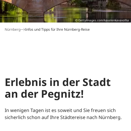
Buchungshotline*
© Gettyimages.com/kavalenkavavolha
06172 109-777
Nürnberg
Infos und Tipps für Ihre Nürnberg-Reise
Montag bis Freitag: 9 bis 18 Uhr
Samstag: 9 bis 14 Uhr
*Hotline für Neu- und Umbuchungen. Es gelten die
München
Paris
Salzburg
Nordsee
Gardasee
Ostsee
Verbindungskosten Ihres Telefonanbieters. Nutzen
Sie bitte unser
Kontaktformular
außerhalb der
Servicezeiten.
Erlebnis in der Stadt
an der Pegnitz!
In wenigen Tagen ist es soweit und Sie freuen sich
sicherlich schon auf Ihre Städtereise nach Nürnberg.
Wien
Sylt