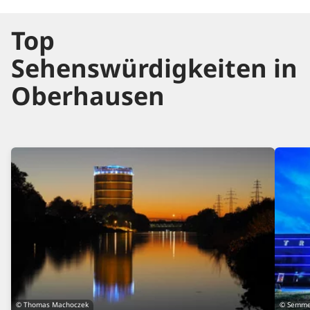
Top
Sehenswürdigkeiten in
Oberhausen
© Thomas Machoczek
© Semme