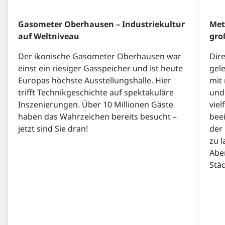
Gasometer Oberhausen – Industriekultur
Met
auf Weltniveau
gro
Der ikonische Gasometer Oberhausen war
Dir
einst ein riesiger Gasspeicher und ist heute
gel
Europas höchste Ausstellungshalle. Hier
mit
trifft Technikgeschichte auf spektakuläre
und
Inszenierungen. Über 10 Millionen Gäste
viel
haben das Wahrzeichen bereits besucht –
bee
jetzt sind Sie dran!
der 
zu 
Abe
Städ