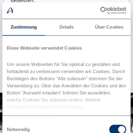
begeistert.
Zustimmung
Details
Über Cookies
Diese Webseite verwendet Cookies
Aktiv unterwegs in
Um unsere Webseiten für Sie optimal zu gestalten und
Oberhausen
fortlaufend zu verbessern verwenden wir Cookies. Durch
Bestätigen des Buttons "Alle zulassen" stimmen Sie der
Sport & Action in Oberhausen
Verwendung zu. Über das Anwählen der Cookies und den
Button "Auswahl erlauben" können Sie auswählen,
© Topgolf
welche Cookies Sie zulassen wollen. Weitere
Informationen erhalten Sie in unserer
Datenschutzerklärung
.
Einwilligungsauswahl
Notwendig