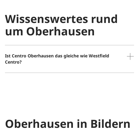
Wissenswertes rund
um Oberhausen
Ist Centro Oberhausen das gleiche wie Westfield
Centro?
Ja, das Centro Oberhausen und Westfield Centro sind
dasselbe Einkaufszentrum. Im September 2021 wurde
das Centro Oberhausen anlässlich seines 25-jährigen
Jubiläums offiziell in „Westfield Centro“ umbenannt.
Der alte Name „Centro Oberhausen“ ist aber noch
sehr verbreitet.
Oberhausen in Bildern