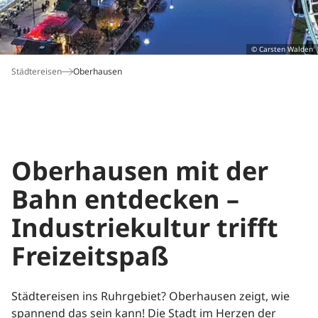
Buchungshotline*
© Carsten Walden
06172 109-777
Städtereisen
Oberhausen
Montag bis Freitag: 9 bis 18 Uhr
Samstag: 9 bis 14 Uhr
*Hotline für Neu- und Umbuchungen. Es gelten die
München
Paris
Salzburg
Nordsee
Gardasee
Ostsee
Verbindungskosten Ihres Telefonanbieters. Nutzen
Sie bitte unser
Kontaktformular
außerhalb der
Oberhausen mit der
Servicezeiten.
Bahn entdecken –
Industriekultur trifft
Freizeitspaß
Wien
Sylt
Städtereisen ins Ruhrgebiet? Oberhausen zeigt, wie
spannend das sein kann! Die Stadt im Herzen der