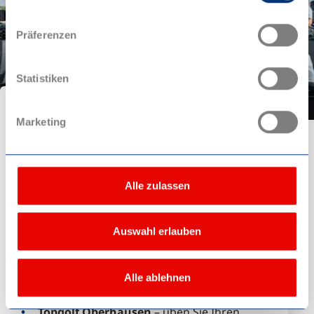
Präferenzen
Statistiken
Oberhausen begeistert nicht nur mit
Marketing
spannenden Sehenswürdigkeiten, sondern
auch mit vielfältigen Möglichkeiten, sich aktiv
auszupowern und die Freizeit
abwechslungsreich zu gestalten. Ob
Alle zulassen
Wasserspaß, rasante Action oder entspannte
Spaziergänge – hier kommt jeder Sport- und
Auswahl erlauben
Freizeitfan auf seine Kosten.
Highlights für Sport- und Actionfans in
Alle ablehnen
Oberhausen:
Topgolf Oberhausen
– üben Sie Ihren